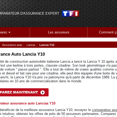
MPARATEUR D'ASSURANCE EXPERT
arez
Les assureurs
Comment ça
Assurance auto
Lancia
Lancia Y10
ance Auto
Lancia Y10
été de construction automobile italienne Lancia a lancé la Lancia Y 10 après
'est une berline à trois portes, classée citadine. Son look géométrique n'a pas
é de voiture " passe partout ". Elle a tout de même de vraies qualités comme u
 et diesel et fait rare pour une citadine, elle peut être équipée d'une boite 
ianchi, la Lancia Y10 n'a pris ce patronyme qu'à partir de décembre 1989. La p
laires en 10 ans de commercialisation dans le monde.
ateur assurance auto Lanciaa Y10
 bénéficier de la meilleure assurance Lancia Y10, essayez le
comparateur ass
e intuitive, obtenez les offres de près de 50 assureurs partenaires. Comparez l