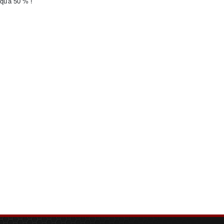
squ'à 50 % !