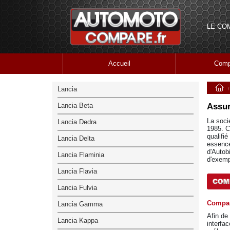
LE CO
Accueil
Comp
Lancia
Lancia Beta
Assur
La soci
Lancia Dedra
1985. C
qualifi
Lancia Delta
essence
d'Autob
Lancia Flaminia
d'exemp
Lancia Flavia
Lancia Fulvia
Compar
Lancia Gamma
Afin de
Lancia Kappa
interfac