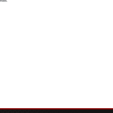
omies.