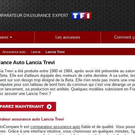
MPARATEUR D'ASSURANCE EXPERT
arez
Les assureurs
Comment ça
Assurance auto
Lancia
Lancia Trevi
ance Auto
Lancia Trevi
ia Trevi a été produite entre 1980 et 1984, après avoir été présentée au salon 
eta. Elle est d'ailleurs équipée des moteurs de cette dernière. A sa sortie, les
nt sur son design trop éloigné de la Beta. Elle n'en reste pas moins une vraie
 réputée pour son tableau de bord hors du commun qui c'est vrai dérange un pe
on lancement, sa production est arrêtée. Quelques modèles subsistent en Fran
ez assurer une Lancia Trevi ?
ateur assurance auto Lancia Trevi
toCompare.fr est
comparateur assurance auto
fiable et de qualité. Vous pouv
ires. Grâce à une interface intuitive, vous choisissez en quelques minutes, l'
a