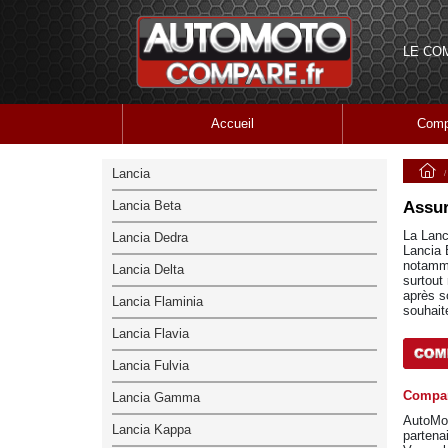
LE CO
Accueil
Comp
Lancia
Lancia Beta
Assur
La Lanc
Lancia Dedra
Lancia B
notamme
Lancia Delta
surtout
après s
Lancia Flaminia
souhait
Lancia Flavia
Lancia Fulvia
Compar
Lancia Gamma
AutoMo
Lancia Kappa
partena