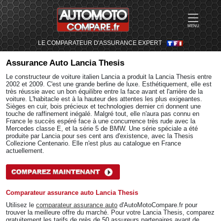
MENU
LE COMPARATEUR D'ASSURANCE EXPERT
Assurance Auto
Lancia Thesis
Le constructeur de voiture italien Lancia a produit la Lancia Thesis entre
2002 et 2009. C'est une grande berline de luxe. Esthétiquement, elle est
très réussie avec un bon équilibre entre la face avant et l'arrière de la
voiture. L'habitacle est à la hauteur des attentes les plus exigeantes.
Sièges en cuir, bois précieux et technologies dernier cri donnent une
touche de raffinement inégalé. Malgré tout, elle n'aura pas connu en
France le succès espéré face à une concurrence très rude avec la
Mercedes classe E, et la série 5 de BMW. Une série spéciale a été
produite par Lancia pour ses cent ans d'existence, avec la Thesis
Collezione Centenario. Elle n'est plus au catalogue en France
actuellement.
Comparateur assurance auto Lancia Thesis
Utilisez le
comparateur assurance auto
d'AutoMotoCompare.fr pour
trouver la meilleure offre du marché. Pour votre Lancia Thesis, comparez
gratuitement les tarifs de près de 50 assureurs partenaires avant de