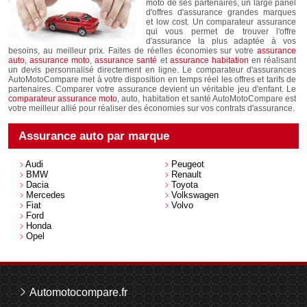
moto de ses partenaires, un large panel
d'offres d'assurance grandes marques
et low cost. Un comparateur assurance
qui vous permet de trouver l'offre
d'assurance la plus adaptée à vos
besoins, au meilleur prix. Faites de réelles économies sur votre
assurance
auto
,
assurance moto
,
assurance santé
et
assurance habitation
en réalisant
un devis personnalisé directement en ligne. Le comparateur d'assurances
AutoMotoCompare met à votre disposition en temps réel les offres et tarifs de
partenaires. Comparer votre assurance devient un véritable jeu d'enfant. Le
comparateur assurance moto
, auto, habitation et santé AutoMotoCompare est
votre meilleur allié pour réaliser des économies sur vos contrats d'assurance.
Assurance auto par marque
Audi
Peugeot
BMW
Renault
Dacia
Toyota
Mercedes
Volkswagen
Fiat
Volvo
Ford
Honda
Opel
Automotocompare.fr