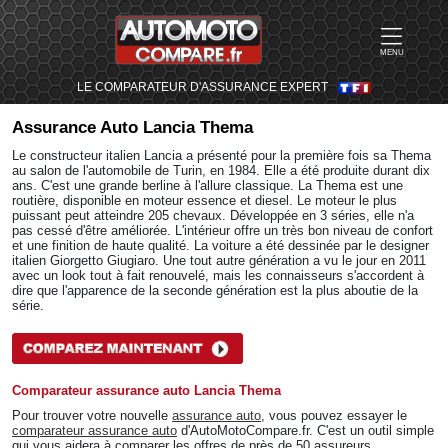
MENU
LE COMPARATEUR D'ASSURANCE EXPERT
Assurance Auto
Lancia Thema
Le constructeur italien Lancia a présenté pour la première fois sa Thema
au salon de l'automobile de Turin, en 1984. Elle a été produite durant dix
ans. C'est une grande berline à l'allure classique. La Thema est une
routière, disponible en moteur essence et diesel. Le moteur le plus
puissant peut atteindre 205 chevaux. Développée en 3 séries, elle n'a
pas cessé d'être améliorée. L'intérieur offre un très bon niveau de confort
et une finition de haute qualité. La voiture a été dessinée par le designer
italien Giorgetto Giugiaro. Une tout autre génération a vu le jour en 2011
avec un look tout à fait renouvelé, mais les connaisseurs s'accordent à
dire que l'apparence de la seconde génération est la plus aboutie de la
série.
Comparateur assurance auto Lancia Thema
Pour trouver votre nouvelle
assurance auto
, vous pouvez essayer le
comparateur assurance auto
d'AutoMotoCompare.fr. C'est un outil simple
qui vous aidera à comparer les offres de près de 50 assureurs.