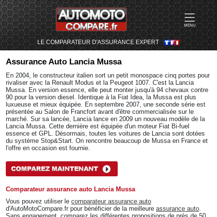
MENU
LE COMPARATEUR D'ASSURANCE EXPERT
Assurance Auto
Lancia Mussa
En 2004, le constructeur italien sort un petit monospace cinq portes pour
rivaliser avec la Renault Modus et la Peugeot 1007. C'est la Lancia
Mussa. En version essence, elle peut monter jusqu'à 94 chevaux contre
90 pour la version diesel. Identique à la Fiat Idea, la Mussa est plus
luxueuse et mieux équipée. En septembre 2007, une seconde série est
présentée au Salon de Francfort avant d'être commercialisée sur le
marché. Sur sa lancée, Lancia lance en 2009 un nouveau modèle de la
Lancia Mussa. Cette dernière est équipée d'un moteur Fiat Bi-fuel
essence et GPL. Désormais, toutes les voitures de Lancia sont dotées
du système Stop&Start. On rencontre beaucoup de Mussa en France et
l'offre en occasion est fournie.
Comparateur assurance auto Lancia Mussa
Vous pouvez utiliser le
comparateur assurance auto
d'AutoMotoCompare.fr pour bénéficier de la meilleure
assurance auto
.
Sans engagement, comparez les différentes propositions de près de 50