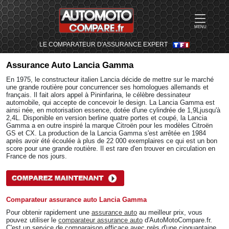
MENU
LE COMPARATEUR D'ASSURANCE EXPERT
Assurance Auto
Lancia Gamma
En 1975, le constructeur italien Lancia décide de mettre sur le marché
une grande routière pour concurrencer ses homologues allemands et
français. Il fait alors appel à Pininfarina, le célèbre dessinateur
automobile, qui accepte de concevoir le design. La Lancia Gamma est
ainsi née, en motorisation essence, dotée d'une cylindrée de 1,9Ljusqu'à
2,4L. Disponible en version berline quatre portes et coupé, la Lancia
Gamma a en outre inspiré la marque Citroën pour les modèles Citroën
GS et CX. La production de la Lancia Gamma s'est arrêtée en 1984
après avoir été écoulée à plus de 22 000 exemplaires ce qui est un bon
score pour une grande routière. Il est rare d'en trouver en circulation en
France de nos jours.
Comparateur assurance auto Lancia Gamma
Pour obtenir rapidement une
assurance auto
au meilleur prix, vous
pouvez utiliser le
comparateur assurance auto
d'AutoMotoCompare.fr.
C'est un service de comparaison efficace avec près d'une cinquantaine