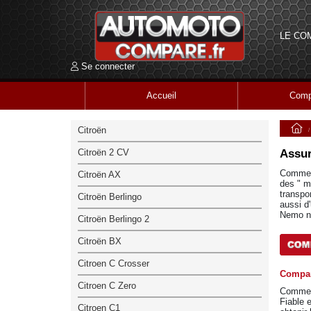
LE CO
Se connecter
Accueil
Comp
Citroën
Citroën 2 CV
Assur
Commerci
Citroën AX
des " m
transpo
Citroën Berlingo
aussi d'
Nemo ne
Citroën Berlingo 2
Citroën BX
Citroen C Crosser
Compar
Citroen C Zero
Comment
Fiable 
Citroen C1