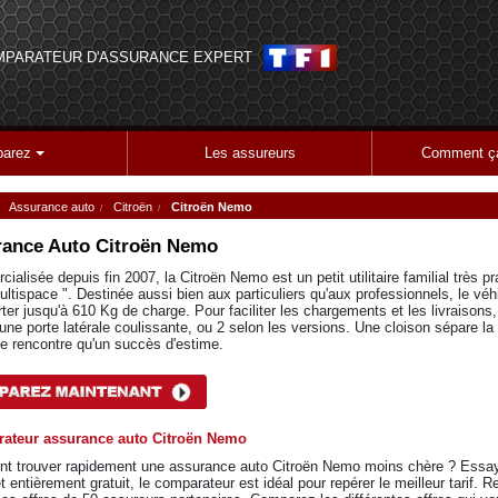
MPARATEUR D'ASSURANCE EXPERT
arez
Les assureurs
Comment ça
Assurance auto
Citroën
Citroën Nemo
ance Auto
Citroën Nemo
alisée depuis fin 2007, la Citroën Nemo est un petit utilitaire familial très prat
ultispace ". Destinée aussi bien aux particuliers qu'aux professionnels, le véh
rter jusqu'à 610 Kg de charge. Pour faciliter les chargements et les livraisons
une porte latérale coulissante, ou 2 selon les versions. Une cloison sépare la p
 rencontre qu'un succès d'estime.
ateur assurance auto Citroën Nemo
 trouver rapidement une assurance auto Citroën Nemo moins chère ? Essa
et entièrement gratuit, le comparateur est idéal pour repérer le meilleur tarif