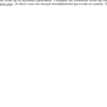
 les offres de 50 assureurs partenaires. Comparez les différentes offres qui vou
ance auto
. Un devis vous est envoyé immédiatement par e-mail ou courrier. 