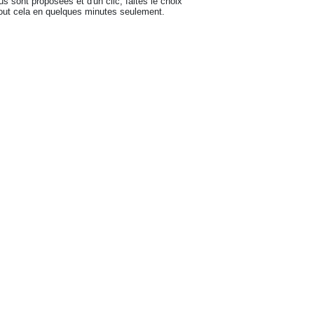
s sont proposées et d'un clic, faites le choix
Tout cela en quelques minutes seulement.