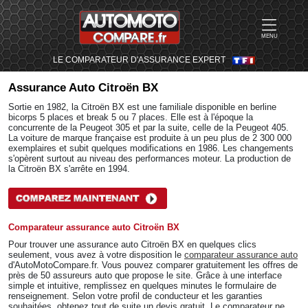
MENU
LE COMPARATEUR D'ASSURANCE EXPERT
Assurance Auto
Citroën BX
Sortie en 1982, la Citroën BX est une familiale disponible en berline
bicorps 5 places et break 5 ou 7 places. Elle est à l'époque la
concurrente de la Peugeot 305 et par la suite, celle de la Peugeot 405.
La voiture de marque française est produite à un peu plus de 2 300 000
exemplaires et subit quelques modifications en 1986. Les changements
s'opèrent surtout au niveau des performances moteur. La production de
la Citroën BX s'arrête en 1994.
Comparateur assurance auto Citroën BX
Pour trouver une assurance auto Citroën BX en quelques clics
seulement, vous avez à votre disposition le
comparateur assurance auto
d'AutoMotoCompare.fr. Vous pouvez comparer gratuitement les offres de
près de 50 assureurs auto que propose le site. Grâce à une interface
simple et intuitive, remplissez en quelques minutes le formulaire de
renseignement. Selon votre profil de conducteur et les garanties
souhaitées, obtenez tout de suite un devis gratuit. Le comparateur ne