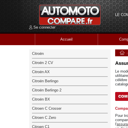
LE CO
Se connecter
Accueil
Comp
Citroën
Citroën 2 CV
Assur
Le modè
Citroën AX
utilita
célèbre
Citroën Berlingo
catalog
Citroën Berlingo 2
Citroën BX
Citroen C Crosser
Compar
Pour tr
Citroen C Zero
compare
l'
assura
Citroen C1