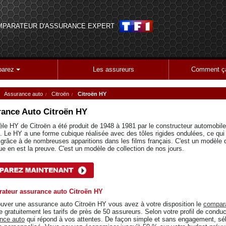
MPARATEUR D'ASSURANCE EXPERT
arez
Les assureurs
Comment ça
Assurance auto
Citroën
Citroën HY
ance Auto
Citroën HY
le HY de Citroën a été produit de 1948 à 1981 par le constructeur automobil
ire. Le HY a une forme cubique réalisée avec des tôles rigides ondulées, ce qu
 grâce à de nombreuses apparitions dans les films français. C'est un modèle 
ue en est la preuve. C'est un modèle de collection de nos jours.
ateur assurance auto Citroën HY
ouver une assurance auto Citroën HY vous avez à votre disposition le
compara
 gratuitement les tarifs de près de 50 assureurs. Selon votre profil de conduc
nce auto
qui répond à vos attentes. De façon simple et sans engagement, séle