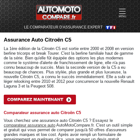
MENU
LE COMPARATEUR D'ASSURANCE EXPERT
Assurance Auto
Citroën C5
La 1ère édition de la Citroën C5 est sortie entre 2000 et 2008 en version
berline tricorps et break Tourer. C'est la berline familiale haut de gamme
de la série. Bien qu'elle fût équipée des options les plus modernes
comme le système d'alerte de franchissement de ligne, elle n'a pas
connu beaucoup de succès. Mais la seconde version de la C5 a eu
beaucoup de chances. Plus stylée, plus grande et plus luxueuse, la
nouvelle Citroën C5, a connu le succès immédiatement. Elle a subi un
léger relooking entre 2010 et 2012 pour concurrencer la nouvelle Renault
Laguna 3 et la Peugeot 508.
Comparateur assurance auto Citroën C5
Vous cherchez une assurance auto Citroën C5 ? Essayez le
comparateur assurance auto
AutoMotoCompare.fr. C'est un outil simple
et gratuit qui vous permet de comparer jusqu'à 50 offres d'assureurs
grandes marques et low cost. Après avoir rempli un formulaire de
renseignement en quelques clics, vous recevez un devis gratuit