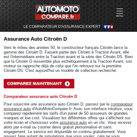
MENU
LE COMPARATEUR D'ASSURANCE EXPERT
Assurance Auto
Citroën D
Vers le milieu des années 50, le constructeur français Citroën lance la
gamme des Citroën D. Faisant partie des Citroën à Traction Avant, elle
est l'intermédiaire entre la Traction avant et la série des Citroën DS. Bien
que la Citroën D ressemble plus esthétiquement à la Traction Avant, son
moteur se rapproche déjà de celui que l'on retrouve sur la première
Citroën DS. C'est aujourd'hui un modèle de collection recherché.
Comparateur assurance auto Citroën D
Pour souscrire une assurance auto Citroën D, passez par le
comparateur
assurance auto
d'AutoMotoCompare.fr. Avec son interface intuitive, vous
comparez rapidement les tarifs d'un panel de 50 assureurs de grandes
marques et low cost. Visualisez les différentes offres qui s'affichent sur
votre écran et choisissez votre
assurance auto
en un clic. Vous recevez
alors par e-mail ou courrier devis gratuit personnalisé et sans
engagement. Le service est disponible en continu gratuitement. Vous
pouvez faire autant de simulations que vous voulez, cela ne vous