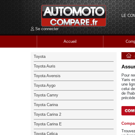
LE CO
Se connecter
Accueil
Comp
Toyota
Toyota Auris
Assur
Pour re
Toyota Avensis
Yaris e
une lig
Toyota Aygo
celui d
de l'ha
Toyota Camry
précéde
Toyota Carina
Toyota Carina 2
Compar
Toyota Carina E
Trouvez
Toyota Celica