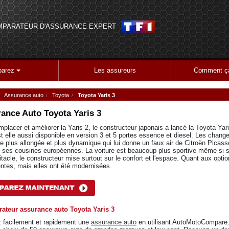
MPARATEUR D'ASSURANCE EXPERT
arez
Les assureurs
Comment ça
Assurance auto
Toyota
Toyota Yaris 3
ance Auto
Toyota Yaris 3
mplacer et améliorer la Yaris 2, le constructeur japonais a lancé la Toyota Ya
st elle aussi disponible en version 3 et 5 portes essence et diesel. Les chang
ne plus allongée et plus dynamique qui lui donne un faux air de Citroën Picass
e ses cousines européennes. La voiture est beaucoup plus sportive même si
bitacle, le constructeur mise surtout sur le confort et l'espace. Quant aux opt
ntes, mais elles ont été modernisées.
ateur assurance auto Toyota Yaris 3
 facilement et rapidement une
assurance auto
en utilisant AutoMotoCompare.f