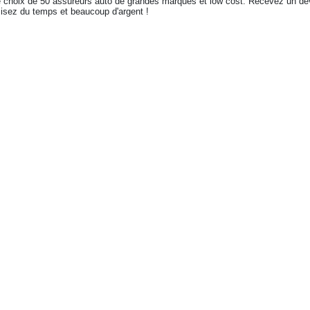
e choix de 50 assureurs auto de grandes marques et low cost. Recevez un de
sez du temps et beaucoup d'argent !