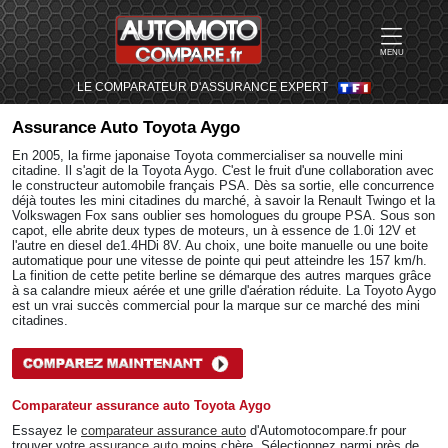
MENU
LE COMPARATEUR D'ASSURANCE EXPERT
Assurance Auto
Toyota Aygo
En 2005, la firme japonaise Toyota commercialiser sa nouvelle mini
citadine. Il s'agit de la Toyota Aygo. C'est le fruit d'une collaboration avec
le constructeur automobile français PSA. Dès sa sortie, elle concurrence
déjà toutes les mini citadines du marché, à savoir la Renault Twingo et la
Volkswagen Fox sans oublier ses homologues du groupe PSA. Sous son
capot, elle abrite deux types de moteurs, un à essence de 1.0i 12V et
l'autre en diesel de1.4HDi 8V. Au choix, une boite manuelle ou une boite
automatique pour une vitesse de pointe qui peut atteindre les 157 km/h.
La finition de cette petite berline se démarque des autres marques grâce
à sa calandre mieux aérée et une grille d'aération réduite. La Toyoto Aygo
est un vrai succès commercial pour la marque sur ce marché des mini
citadines.
Comparateur assurance auto Toyota Aygo
Essayez le
comparateur assurance auto
d'Automotocompare.fr pour
trouver votre
assurance auto
moins chère. Sélectionnez parmi près de