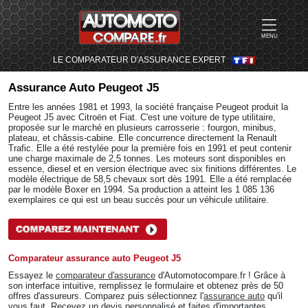
MENU
LE COMPARATEUR D'ASSURANCE EXPERT
Assurance Auto
Peugeot J5
Entre les années 1981 et 1993, la société française Peugeot produit la
Peugeot J5 avec Citroën et Fiat. C'est une voiture de type utilitaire,
proposée sur le marché en plusieurs carrosserie : fourgon, minibus,
plateau, et châssis-cabine. Elle concurrence directement la Renault
Trafic. Elle a été restylée pour la première fois en 1991 et peut contenir
une charge maximale de 2,5 tonnes. Les moteurs sont disponibles en
essence, diesel et en version électrique avec six finitions différentes. Le
modèle électrique de 58,5 chevaux sort dès 1991. Elle a été remplacée
par le modèle Boxer en 1994. Sa production a atteint les 1 085 136
exemplaires ce qui est un beau succès pour un véhicule utilitaire.
Comparateur assurance auto Peugeot J5
Essayez le
comparateur d'assurance
d'Automotocompare.fr ! Grâce à
son interface intuitive, remplissez le formulaire et obtenez près de 50
offres d'assureurs. Comparez puis sélectionnez l'
assurance auto
qu'il
vous faut. Recevez un devis personnalisé et faites d'importantes