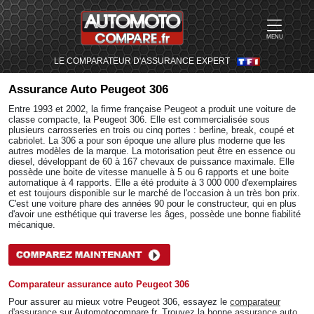
MENU
LE COMPARATEUR D'ASSURANCE EXPERT
Assurance Auto
Peugeot 306
Entre 1993 et 2002, la firme française Peugeot a produit une voiture de
classe compacte, la Peugeot 306. Elle est commercialisée sous
plusieurs carrosseries en trois ou cinq portes : berline, break, coupé et
cabriolet. La 306 a pour son époque une allure plus moderne que les
autres modèles de la marque. La motorisation peut être en essence ou
diesel, développant de 60 à 167 chevaux de puissance maximale. Elle
possède une boite de vitesse manuelle à 5 ou 6 rapports et une boite
automatique à 4 rapports. Elle a été produite à 3 000 000 d'exemplaires
et est toujours disponible sur le marché de l'occasion à un très bon prix.
C'est une voiture phare des années 90 pour le constructeur, qui en plus
d'avoir une esthétique qui traverse les âges, possède une bonne fiabilité
mécanique.
Comparateur assurance auto Peugeot 306
Pour assurer au mieux votre Peugeot 306, essayez le
comparateur
d'assurance
sur Automotocompare.fr. Trouvez la bonne
assurance auto