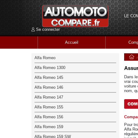
LE CO
Se connecter
Accueil
Comp
Alfa Romeo
Alfa Romeo 1300
Assur
Dans le
Alfa Romeo 145
vrai cou
voiture
Alfa Romeo 146
nom, qu
Alfa Romeo 147
Alfa Romeo 155
Alfa Romeo 156
Compar
Pour tro
Alfa Romeo 159
Alfa Ro
réguliè
Alfa Romeo 159 SW