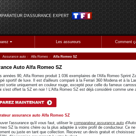
MPARATEUR D'ASSURANCE EXPERT
arez
Les assureurs
Comment ça
Assurance auto
Alfa Romeo
Alfa Romeo SZ
ance Auto
Alfa Romeo SZ
s années 90, Alfa Romeo produit 1 036 exemplaires de l'Alfa Romeo Sprint 
pé sportif de luxe. Il est d'ailleurs comparé à la Ferrari 360 Modena et à la La
 est sortie uniquement en couleur rouge, excepté pour celle du fameux carross
i s'est offert la SZ en noir ! L'Alfa Romeo SZ est déjà considéré comme une a
ateur assurance auto Alfa Romeo SZ
uver l'assurance qu'il vous faut, utiliser le
comparateur assurance auto
d'Auto
meo SZ la moins chère ou la plus adaptée à votre profil de conducteur. Ce ne 
rement ou juste en tant que collection. Recevez un devis gratuit et choisissez l