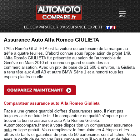
MENU
LE COMPARATEUR D'ASSURANCE EXPERT
Assurance Auto
Alfa Romeo GIULIETA
L'Alfa Roméo GIULIETA est la voiture du centenaire de la marque au
trèfle à quatre feuilles. D'abord connue sous l'appellation de projet 149,
l'Alfa Roméo GIULIETA fut présentée au salon de l'automobile de
Genève en Mars 2010 et a connu un grand succès dès sa
commercialisation. Avec un prix de base de 21 500 € environ, la Giulieta
a tenu tête aux Audi A3 et autre BMW Série 1 et a honoré tous les
espoirs placés en elle.
Comparateur assurance auto Alfa Romeo Giulieta
Face à une grande quantité d'offres d'assurances auto, il n'est pas
toujours aisé de faire le tri. Un comparateur de qualité s'impose pour
trouver la bonne assurance auto Alfa Romeo Giulieta.
Automotocompare.fr met à votre disposition un
comparateur assurance
auto
en ligne gratuit. Vous remplissez le formulaire en 4 étapes et les
offres de tarifs et garanties de près de 50 partenaires sont affichés. Vous
avez la certitude de trouver l'
assurance auto
qu'il vous faut et de faire