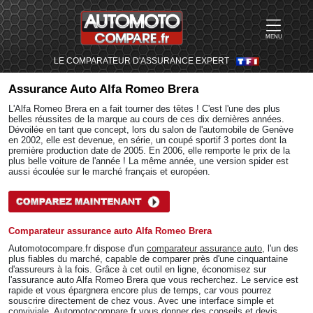
MENU
LE COMPARATEUR D'ASSURANCE EXPERT
Assurance Auto
Alfa Romeo Brera
L'Alfa Romeo Brera en a fait tourner des têtes ! C'est l'une des plus
belles réussites de la marque au cours de ces dix dernières années.
Dévoilée en tant que concept, lors du salon de l'automobile de Genève
en 2002, elle est devenue, en série, un coupé sportif 3 portes dont la
première production date de 2005. En 2006, elle remporte le prix de la
plus belle voiture de l'année ! La même année, une version spider est
aussi écoulée sur le marché français et européen.
Comparateur assurance auto Alfa Romeo Brera
Automotocompare.fr dispose d'un
comparateur assurance auto
, l'un des
plus fiables du marché, capable de comparer près d'une cinquantaine
d'assureurs à la fois. Grâce à cet outil en ligne, économisez sur
l'assurance auto Alfa Romeo Brera que vous recherchez. Le service est
rapide et vous épargnera encore plus de temps, car vous pourrez
souscrire directement de chez vous. Avec une interface simple et
conviviale, Automotocompare.fr vous donner des conseils et devis