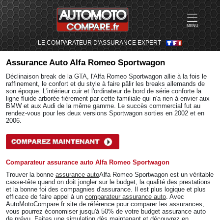
MENU
LE COMPARATEUR D'ASSURANCE EXPERT
Assurance Auto
Alfa Romeo Sportwagon
Déclinaison break de la GTA, l'Alfa Romeo Sportwagon allie à la fois le
raffinement, le confort et du style à faire pâlir les breaks allemands de
son époque. L'intérieur cuir et l'ordinateur de bord de série conforte la
ligne fluide arborée fièrement par cette familiale qui n'a rien à envier aux
BMW et aux Audi de la même gamme. Le succès commercial fut au
rendez-vous pour les deux versions Sportwagon sorties en 2002 et en
2006.
Comparateur assurance auto Alfa Romeo Sportwagon
Trouver la bonne
assurance auto
Alfa Romeo Sportwagon est un véritable
casse-tête quand on doit jongler sur le budget, la qualité des prestations
et la bonne foi des compagnies d'assurance. Il est plus logique et plus
efficace de faire appel à un
comparateur assurance auto
. Avec
AutoMotoCompare.fr site de référence pour comparer les assurances,
vous pourrez économiser jusqu'à 50% de votre budget assurance auto
de prévu. Faites une simulation dès maintenant et découvrez en