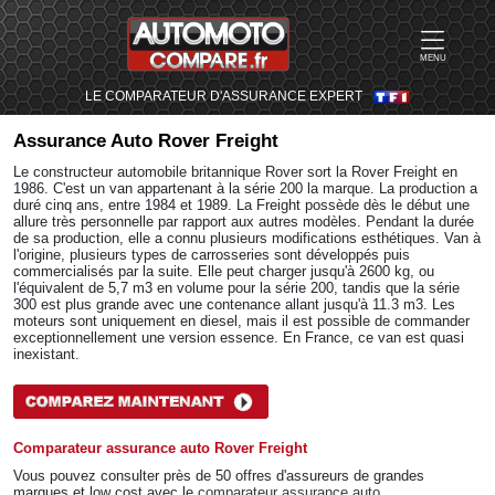
MENU
LE COMPARATEUR D'ASSURANCE EXPERT
Assurance Auto
Rover Freight
Le constructeur automobile britannique Rover sort la Rover Freight en
1986. C'est un van appartenant à la série 200 la marque. La production a
duré cinq ans, entre 1984 et 1989. La Freight possède dès le début une
allure très personnelle par rapport aux autres modèles. Pendant la durée
de sa production, elle a connu plusieurs modifications esthétiques. Van à
l'origine, plusieurs types de carrosseries sont développés puis
commercialisés par la suite. Elle peut charger jusqu'à 2600 kg, ou
l'équivalent de 5,7 m3 en volume pour la série 200, tandis que la série
300 est plus grande avec une contenance allant jusqu'à 11.3 m3. Les
moteurs sont uniquement en diesel, mais il est possible de commander
exceptionnellement une version essence. En France, ce van est quasi
inexistant.
Comparateur assurance auto Rover Freight
Vous pouvez consulter près de 50 offres d'assureurs de grandes
marques et low cost avec le
comparateur assurance auto