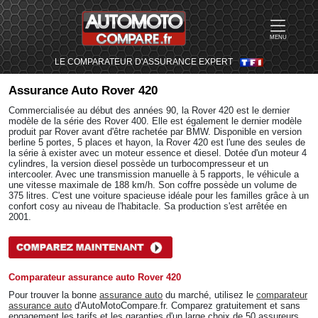
MENU
LE COMPARATEUR D'ASSURANCE EXPERT
Assurance Auto
Rover 420
Commercialisée au début des années 90, la Rover 420 est le dernier
modèle de la série des Rover 400. Elle est également le dernier modèle
produit par Rover avant d'être rachetée par BMW. Disponible en version
berline 5 portes, 5 places et hayon, la Rover 420 est l'une des seules de
la série à exister avec un moteur essence et diesel. Dotée d'un moteur 4
cylindres, la version diesel possède un turbocompresseur et un
intercooler. Avec une transmission manuelle à 5 rapports, le véhicule a
une vitesse maximale de 188 km/h. Son coffre possède un volume de
375 litres. C'est une voiture spacieuse idéale pour les familles grâce à un
confort cosy au niveau de l'habitacle. Sa production s'est arrêtée en
2001.
Comparateur assurance auto Rover 420
Pour trouver la bonne
assurance auto
du marché, utilisez le
comparateur
assurance auto
d'AutoMotoCompare.fr. Comparez gratuitement et sans
engagement les tarifs et les garanties d'un large choix de 50 assureurs