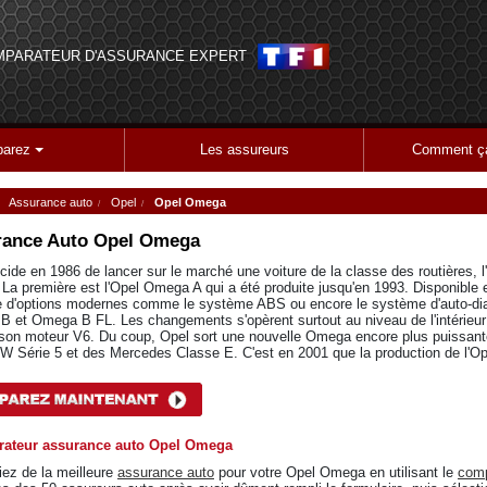
MPARATEUR D'ASSURANCE EXPERT
arez
Les assureurs
Comment ça
Assurance auto
Opel
Opel Omega
ance Auto
Opel Omega
cide en 1986 de lancer sur le marché une voiture de la classe des routières,
. La première est l'Opel Omega A qui a été produite jusqu'en 1993. Disponible 
e d'options modernes comme le système ABS ou encore le système d'auto-diag
 et Omega B FL. Les changements s'opèrent surtout au niveau de l'intérieur 
son moteur V6. Du coup, Opel sort une nouvelle Omega encore plus puissante
 Série 5 et des Mercedes Classe E. C'est en 2001 que la production de l'Op
ateur assurance auto Opel Omega
iez de la meilleure
assurance auto
pour votre Opel Omega en utilisant le
comp