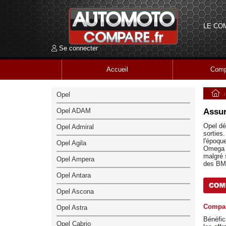
LE CO
Se connecter
Accueil
Comp
Opel
Opel ADAM
Assur
Opel dé
Opel Admiral
sorties
l'époqu
Opel Agila
Omega B
malgré 
Opel Ampera
des BMW
Opel Antara
Opel Ascona
Compar
Opel Astra
Bénéfic
Opel Cabrio