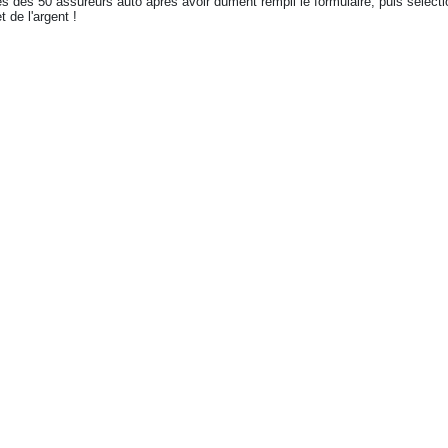
res des 50 assureurs auto après avoir dûment rempli le formulaire, puis sélec
 de l'argent !