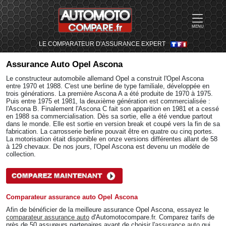
MENU
LE COMPARATEUR D'ASSURANCE EXPERT
Assurance Auto
Opel Ascona
Le constructeur automobile allemand Opel a construit l'Opel Ascona
entre 1970 et 1988. C'est une berline de type familiale, développée en
trois générations. La première Ascona A a été produite de 1970 à 1975.
Puis entre 1975 et 1981, la deuxième génération est commercialisée :
l'Ascona B. Finalement l'Ascona C fait son apparition en 1981 et a cessé
en 1988 sa commercialisation. Dès sa sortie, elle a été vendue partout
dans le monde. Elle est sortie en version break et coupé vers la fin de sa
fabrication. La carrosserie berline pouvait être en quatre ou cinq portes.
La motorisation était disponible en onze versions différentes allant de 58
à 129 chevaux. De nos jours, l'Opel Ascona est devenu un modèle de
collection.
Comparateur assurance auto Opel Ascona
Afin de bénéficier de la meilleure assurance Opel Ascona, essayez le
comparateur assurance auto
d'Automotocompare.fr. Comparez tarifs de
près de 50 assureurs partenaires avant de choisir l'
assurance auto
qui