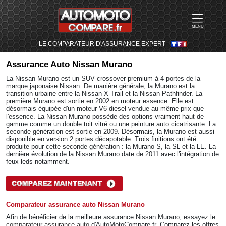
MENU
LE COMPARATEUR D'ASSURANCE EXPERT
Assurance Auto
Nissan Murano
La Nissan Murano est un SUV crossover premium à 4 portes de la
marque japonaise Nissan. De manière générale, la Murano est la
transition urbaine entre la Nissan X-Trail et la Nissan Pathfinder. La
première Murano est sortie en 2002 en moteur essence. Elle est
désormais équipée d'un moteur V6 diesel vendue au même prix que
l'essence. La Nissan Murano possède des options vraiment haut de
gamme comme un double toit vitré ou une peinture auto cicatrisante. La
seconde génération est sortie en 2009. Désormais, la Murano est aussi
disponible en version 2 portes décapotable. Trois finitions ont été
produite pour cette seconde génération : la Murano S, la SL et la LE. La
dernière évolution de la Nissan Murano date de 2011 avec l'intégration de
feux leds notamment.
Comparateur assurance auto Nissan Murano
Afin de bénéficier de la meilleure assurance Nissan Murano, essayez le
comparateur assurance auto
d'AutoMotoCompare.fr. Comparez les offres