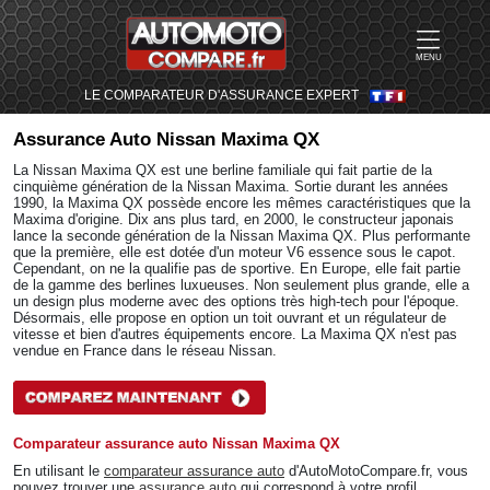
MENU
LE COMPARATEUR D'ASSURANCE EXPERT
Assurance Auto
Nissan Maxima QX
La Nissan Maxima QX est une berline familiale qui fait partie de la
cinquième génération de la Nissan Maxima. Sortie durant les années
1990, la Maxima QX possède encore les mêmes caractéristiques que la
Maxima d'origine. Dix ans plus tard, en 2000, le constructeur japonais
lance la seconde génération de la Nissan Maxima QX. Plus performante
que la première, elle est dotée d'un moteur V6 essence sous le capot.
Cependant, on ne la qualifie pas de sportive. En Europe, elle fait partie
de la gamme des berlines luxueuses. Non seulement plus grande, elle a
un design plus moderne avec des options très high-tech pour l'époque.
Désormais, elle propose en option un toit ouvrant et un régulateur de
vitesse et bien d'autres équipements encore. La Maxima QX n'est pas
vendue en France dans le réseau Nissan.
Comparateur assurance auto Nissan Maxima QX
En utilisant le
comparateur assurance auto
d'AutoMotoCompare.fr, vous
pouvez trouver une
assurance auto
qui correspond à votre profil.