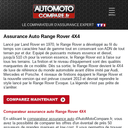
MENU
LE COMPARATEUR D'ASSURANCE EXPERT
Assurance Auto
Range Rover 4X4
Lancé par Land Rover en 1970, le Range Rover a développé au fil du
temps son caractère haut de gamme tout en conservant son ADN de tout
terrain pur et dur. Equipé de puissants moteurs essence et diesel,
jusqu'à 510 ch pour la version essence, le Range Rover est à l'aise sur
tous les terrains. La finition et le niveau d'équipement sont des qualités
marquantes de ce modèle. Dès sa sortie, le Range Rover devient le 4X4
de luxe de référence du monde automobile avant d'être imité par Audi,
Mercedes et Porsche. 4 niveaux de finitions équipent le Range Rover et
la nouvelle version qui est prévue courant 2013 et devrait reprendre le
style lancé par le Range Rover Evoque. La légende n'est pas prête de
s'arrêter.
Comparateur assurance auto Range Rover 4X4
En utilisant le
comparateur assurance auto
d'AutoMotoCompare.fr, vous
avez la possibilité de comparer les offres d'un éventail de près 50
assureurs de grandes marques et low cost. Il vous permettra de trouver