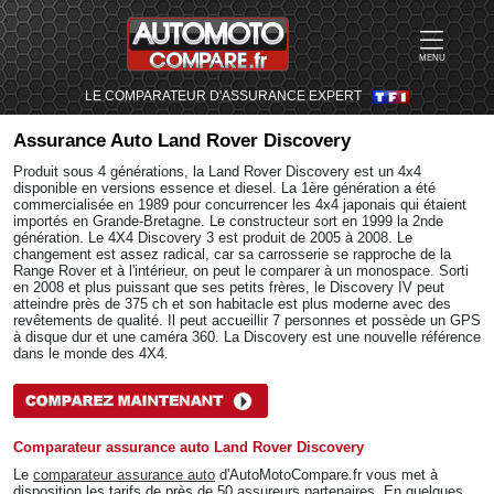
MENU
LE COMPARATEUR D'ASSURANCE EXPERT
Assurance Auto
Land Rover Discovery
Produit sous 4 générations, la Land Rover Discovery est un 4x4
disponible en versions essence et diesel. La 1ère génération a été
commercialisée en 1989 pour concurrencer les 4x4 japonais qui étaient
importés en Grande-Bretagne. Le constructeur sort en 1999 la 2nde
génération. Le 4X4 Discovery 3 est produit de 2005 à 2008. Le
changement est assez radical, car sa carrosserie se rapproche de la
Range Rover et à l'intérieur, on peut le comparer à un monospace. Sorti
en 2008 et plus puissant que ses petits frères, le Discovery IV peut
atteindre près de 375 ch et son habitacle est plus moderne avec des
revêtements de qualité. Il peut accueillir 7 personnes et possède un GPS
à disque dur et une caméra 360. La Discovery est une nouvelle référence
dans le monde des 4X4.
Comparateur assurance auto Land Rover Discovery
Le
comparateur assurance auto
d'AutoMotoCompare.fr vous met à
disposition les tarifs de près de 50 assureurs partenaires. En quelques