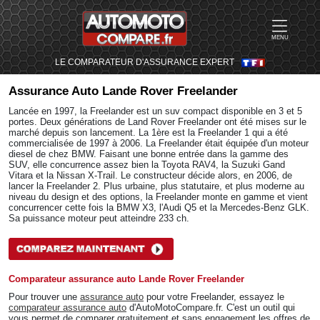
MENU
LE COMPARATEUR D'ASSURANCE EXPERT
Assurance Auto
Lande Rover Freelander
Lancée en 1997, la Freelander est un suv compact disponible en 3 et 5
portes. Deux générations de Land Rover Freelander ont été mises sur le
marché depuis son lancement. La 1ère est la Freelander 1 qui a été
commercialisée de 1997 à 2006. La Freelander était équipée d'un moteur
diesel de chez BMW. Faisant une bonne entrée dans la gamme des
SUV, elle concurrence assez bien la Toyota RAV4, la Suzuki Gand
Vitara et la Nissan X-Trail. Le constructeur décide alors, en 2006, de
lancer la Freelander 2. Plus urbaine, plus statutaire, et plus moderne au
niveau du design et des options, la Freelander monte en gamme et vient
concurrencer cette fois la BMW X3, l'Audi Q5 et la Mercedes-Benz GLK.
Sa puissance moteur peut atteindre 233 ch.
Comparateur assurance auto Lande Rover Freelander
Pour trouver une
assurance auto
pour votre Freelander, essayez le
comparateur assurance auto
d'AutoMotoCompare.fr. C'est un outil qui
vous permet de comparer gratuitement et sans engagement les offres de