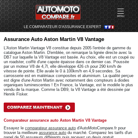
MENU
LE COMPARATEUR D'ASSURANCE EXPERT
Assurance Auto
Aston Martin V8 Vantage
L'Aston Martin Vantage V8 constitue depuis 2005 l'entrée de gamme du
catalogue Aston Martin. D'emblée, on remarque la lignée directe avec la
DB7 sur laquelle la V8 Vantage est basée. Au choix, elle est un coupé ou
un roadster, coiffé d'une capote épaisse dans ce dernier cas. Poussée
par un moteur V8 de 4,7l, elle développe 426 ch pour 290 km/h de
vitesse de pointe. Elle avale le 0 à 100km/h en 4,9 secondes. Sa
carrosserie est en matériaux composites et aluminium. La qualité perçue
est digne d'une Aston Martin avec notamment des compteurs à diodes
organiques luminescentes ! En France, la Vantage, est le modèle le plus
vendu de la marque. Comme la DB9, la V8 Vantage a été dessinée par
Henrik Fisker.
Comparateur assurance auto Aston Martin V8 Vantage
Essayez le
comparateur assurance auto
d'AutoMotoCompare.fr pour
trouver la meilleure
assurance auto
du marché. Comparez les tarifs d'un
panel de 50 assureurs différents puis recevez un devis gratuit