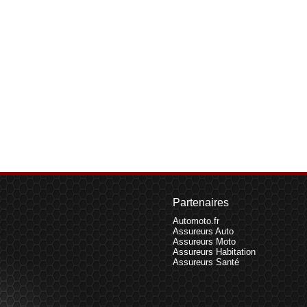
Partenaires
Automoto.fr
Assureurs Auto
Assureurs Moto
Assureurs Habitation
Assureurs Santé