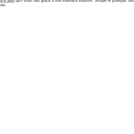
nce auto
qu'il vous faut grâce à une interface intuitive. Simple et pratique, o
ies.