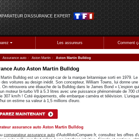
MPARATEUR D'ASSURANCE EXPERT
arez
Les assureurs
Comment ça
Assurance auto
Aston Martin
Aston Martin Bulldog
ance Auto
Aston Martin Bulldog
 Martin Bulldog est un concept-car de la marque britannique sorti en 1979. Le
e des voitures au design inédit. Son concepteur, William Towns, lui donne une 
n. On retrouvera une ébauche de la Bulldog dans le James Bond « L'espion qui 
'un moteur bi-turbo V8 à 5.3 litres avec une puissance phénoménale de 700 ch 
de 307 km/h ! Coté équipements, elle embarque caméra et télévision. L'uniqu
'hui on estime sa valeur à 1,5 millions d'euro.
ateur assurance auto Aston Martin Bulldog
au
comparateur assurance auto
d'AutoMotoCompare.fr, consultez les offres d'