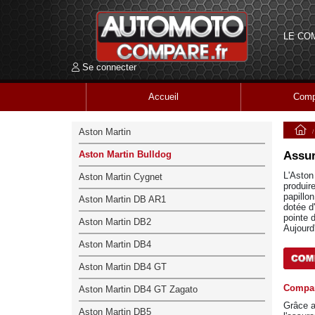
LE CO
Se connecter
Accueil
Comp
Aston Martin
Aston Martin Bulldog
Assur
L'Aston
Aston Martin Cygnet
produir
papillo
Aston Martin DB AR1
dotée d
pointe 
Aston Martin DB2
Aujourd
Aston Martin DB4
Aston Martin DB4 GT
Compar
Aston Martin DB4 GT Zagato
Grâce 
Aston Martin DB5