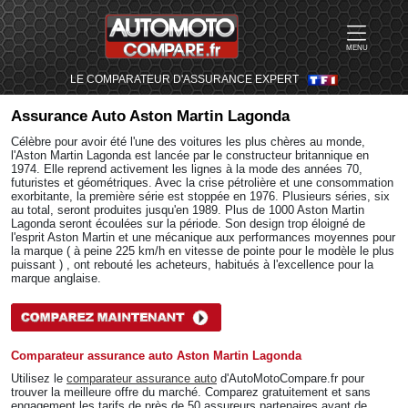
MENU
LE COMPARATEUR D'ASSURANCE EXPERT
Assurance Auto
Aston Martin Lagonda
Célèbre pour avoir été l'une des voitures les plus chères au monde,
l'Aston Martin Lagonda est lancée par le constructeur britannique en
1974. Elle reprend activement les lignes à la mode des années 70,
futuristes et géométriques. Avec la crise pétrolière et une consommation
exorbitante, la première série est stoppée en 1976. Plusieurs séries, six
au total, seront produites jusqu'en 1989. Plus de 1000 Aston Martin
Lagonda seront écoulées sur la période. Son design trop éloigné de
l'esprit Aston Martin et une mécanique aux performances moyennes pour
la marque ( à peine 225 km/h en vitesse de pointe pour le modèle le plus
puissant ) , ont rebouté les acheteurs, habitués à l'excellence pour la
marque anglaise.
Comparateur assurance auto Aston Martin Lagonda
Utilisez le
comparateur assurance auto
d'AutoMotoCompare.fr pour
trouver la meilleure offre du marché. Comparez gratuitement et sans
engagement les tarifs de près de 50 assureurs partenaires avant de