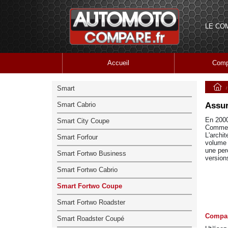
LE CO
Accueil
Comp
Smart
Smart Cabrio
Assur
En 2000
Smart City Coupe
Comme l
L'archit
Smart Forfour
volume 
une per
Smart Fortwo Business
version
Smart Fortwo Cabrio
Smart Fortwo Coupe
Smart Fortwo Roadster
Compar
Smart Roadster Coupé