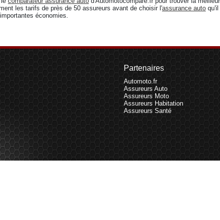
 le
comparateur assurance auto
d'Automotocompare.fr pour trouver la meilleu
ment les tarifs de près de 50 assureurs avant de choisir l'
assurance auto
qu'i
d'importantes économies.
Partenaires
Automoto.fr
Assureurs Auto
Assureurs Moto
Assureurs Habitation
Assureurs Santé