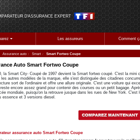
MPARATEUR D'ASSURANCE EXPERT
arez
Les assureurs
Comment ça
Assurance auto
Smart
Smart Fortwo Coupe
ance Auto
Smart Fortwo Coupe
, la Smart City- Coupé de 1997 devient la Smart fortwo coupé. C'est la mini 
es autres modèles de la marque, elle s'est distinguée des citadines concurre
ecture sort de l'ordinaire et offre une allure originale. C'est une voiture qui exce
reste encore assez grand pour contenir des courses ou un petit bagage. Aprè
cée mondiale, puisqu'on la retrouve jusque dans les rues de New York. C'est 
s essence et 3 versions diesel.
ateur assurance auto Smart Fortwo Coupe