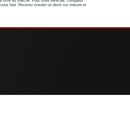
re offre du marché. Pour votre véhicule, comparez
l vous faut. Recevez ensuite un devis sur mesure et