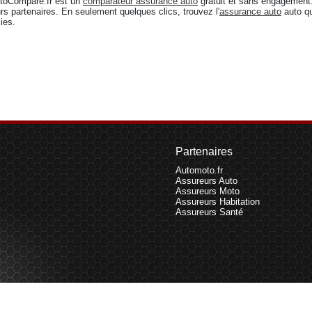
toCompare.fr est un
comparateur assurance auto
gratuit et sans engagement. 
rs partenaires. En seulement quelques clics, trouvez l'
assurance auto
auto qu
ies.
Partenaires
Automoto.fr
Assureurs Auto
Assureurs Moto
Assureurs Habitation
Assureurs Santé