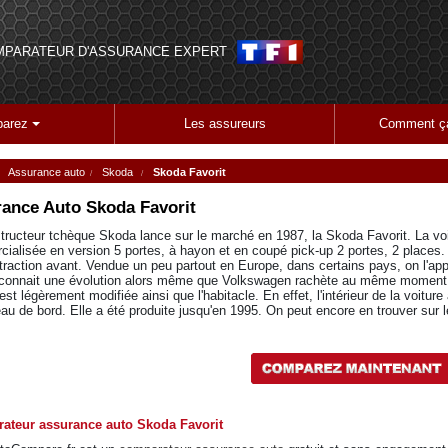
MPARATEUR D'ASSURANCE EXPERT
arez
Les assureurs
Comment ça
Assurance auto
Skoda
Skoda Favorit
ance Auto
Skoda Favorit
tructeur tchèque Skoda lance sur le marché en 1987, la Skoda Favorit. La voit
ialisée en version 5 portes, à hayon et en coupé pick-up 2 portes, 2 places. 
traction avant. Vendue un peu partout en Europe, dans certains pays, on l'a
 connait une évolution alors même que Volkswagen rachète au même moment l
est légèrement modifiée ainsi que l'habitacle. En effet, l'intérieur de la voitu
eau de bord. Elle a été produite jusqu'en 1995. On peut encore en trouver sur 
ateur assurance auto Skoda Favorit