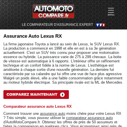
MENU
LE COMPARATEUR D'ASSURANCE EXPERT
Assurance Auto
Lexus RX
La firme japonaise Toyota a lancé au sein de Lexus, le SUV Lexus RX.
La production a commencé en 1998 et elle en est à sa 3e génération
actuellement. C'est un SUV très connu pour proposer une motorisation
essence ou hybride. La puissance varie de 275 à 299 chevaux. La boite
de vitesse est automatique à 6 rapports. L'intérieur offre un raffinement
technique et un confort fidèle à la norme de Lexus. L'esthétique est
améliorée à chaque sortie d'une nouvelle génération. La dernière fut
caractérisée par sa calandre qui lui offre une vue de face plus agressive.
Malgré un poids élevé, elle a une faible consommation grâce notamment
au moteur hybride électrique. Sa principale rivale est la ML de Mercedes.
Comparateur assurance auto Lexus RX
Comment trouver une
assurance auto
moins chère pour votre Lexus RX
? Très simple, vous pouvez utiliser le
comparateur assurance auto
d'AutoMotoCompare.fr. Obtenez les offres de près de 50 assureurs et
faites la comparaison en quelques clics. Vous économisez ainsi près de