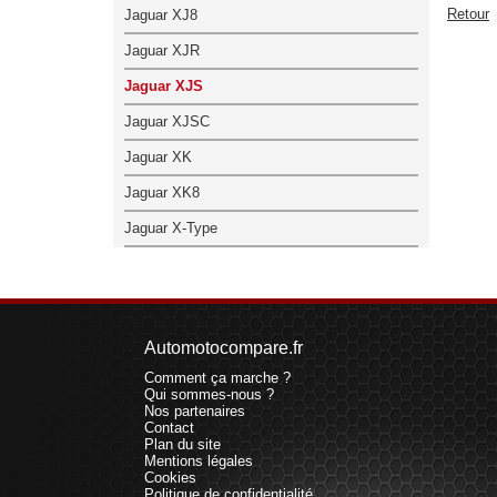
Retour
Jaguar XJ8
Jaguar XJR
Jaguar XJS
Jaguar XJSC
Jaguar XK
Jaguar XK8
Jaguar X-Type
Automotocompare.fr
Comment ça marche ?
Qui sommes-nous ?
Nos partenaires
Contact
Plan du site
Mentions légales
Cookies
Politique de confidentialité