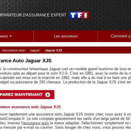
MPARATEUR D'ASSURANCE EXPERT
arez
Les assureurs
Comment ça
Assurance auto
Jaguar
Jaguar XJS
ance Auto
Jaguar XJS
, le constructeur britannique Jaguar sort un modèle grand tourisme de luxe 
 voiture opte au départ pour le nom XJ-S. C'est en 1981, avec la sortie de la 
 cabriolet est mise sur le marché en 1992, mais elle a du mal à se faire une p
malgré sa puissance de 292 chevaux. La production de la Jaguar XJS s'est ar
ateur assurance auto Jaguar XJS
ouver rapidement une assurance auto Jaguar XJS moins cher, vous avez à vot
otoCompare.fr. Le site compare gratuitement les tarifs d'un large panel de 50 a
es, trouvez l'
assurance auto
la mieux adaptée. Sélectionnez simplement en un
ur mesure par e-mail ou courrier. Sans bouger de chez vous, vous pouvez réa