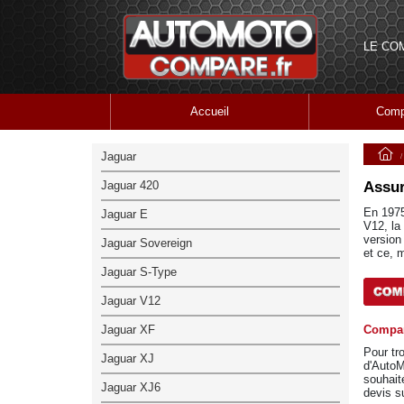
LE CO
Accueil
Comp
Jaguar
Jaguar 420
Assur
En 1975
Jaguar E
V12, la
version
Jaguar Sovereign
et ce, 
Jaguar S-Type
Jaguar V12
Jaguar XF
Compar
Pour tr
Jaguar XJ
d'AutoM
souhaité
Jaguar XJ6
devis s