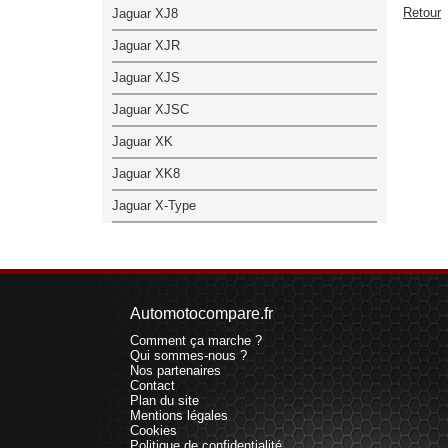
Retour
Jaguar XJ8
Jaguar XJR
Jaguar XJS
Jaguar XJSC
Jaguar XK
Jaguar XK8
Jaguar X-Type
Automotocompare.fr
Comment ça marche ?
Qui sommes-nous ?
Nos partenaires
Contact
Plan du site
Mentions légales
Cookies
Politique de confidentialité