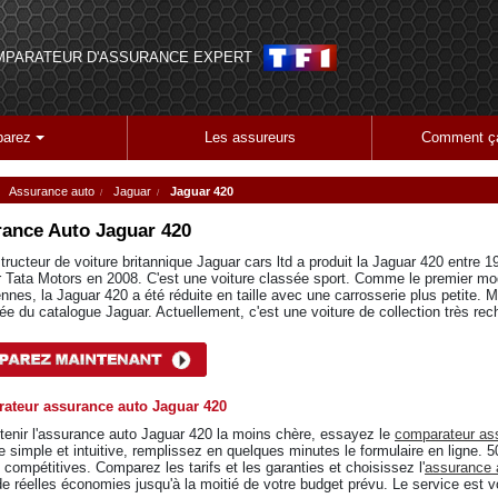
MPARATEUR D'ASSURANCE EXPERT
arez
Les assureurs
Comment ça
Assurance auto
Jaguar
Jaguar 420
ance Auto
Jaguar 420
tructeur de voiture britannique Jaguar cars ltd a produit la Jaguar 420 entre
r Tata Motors en 2008. C'est une voiture classée sport. Comme le premier mod
nnes, la Jaguar 420 a été réduite en taille avec une carrosserie plus petite. M
irée du catalogue Jaguar. Actuellement, c'est une voiture de collection très re
ateur assurance auto Jaguar 420
tenir l'assurance auto Jaguar 420 la moins chère, essayez le
comparateur as
ce simple et intuitive, remplissez en quelques minutes le formulaire en ligne.
 compétitives. Comparez les tarifs et les garanties et choisissez l'
assurance 
de réelles économies jusqu'à la moitié de votre budget prévu. Le service est vo