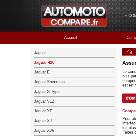
LE CO
Accueil
Comp
Jaguar
Jaguar 420
Assur
Le cons
Jaguar E
puis pa
europée
Jaguar Sovereign
est ret
Jaguar S-Type
Jaguar V12
Jaguar XF
Compar
Pour ob
Jaguar XJ
interfa
les plus
Jaguar XJ6
Faites 