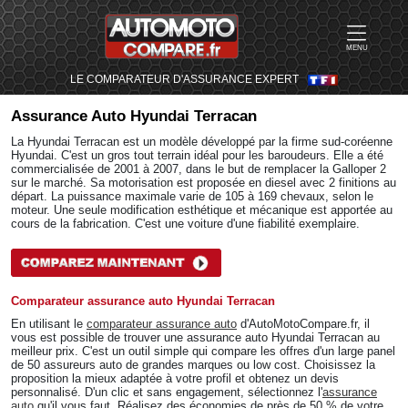
MENU
LE COMPARATEUR D'ASSURANCE EXPERT
Assurance Auto
Hyundai Terracan
La Hyundai Terracan est un modèle développé par la firme sud-coréenne
Hyundai. C'est un gros tout terrain idéal pour les baroudeurs. Elle a été
commercialisée de 2001 à 2007, dans le but de remplacer la Galloper 2
sur le marché. Sa motorisation est proposée en diesel avec 2 finitions au
départ. La puissance maximale varie de 105 à 169 chevaux, selon le
moteur. Une seule modification esthétique et mécanique est apportée au
cours de la fabrication. C'est une voiture d'une fiabilité exemplaire.
Comparateur assurance auto Hyundai Terracan
En utilisant le
comparateur assurance auto
d'AutoMotoCompare.fr, il
vous est possible de trouver une assurance auto Hyundai Terracan au
meilleur prix. C'est un outil simple qui compare les offres d'un large panel
de 50 assureurs auto de grandes marques ou low cost. Choisissez la
proposition la mieux adaptée à votre profil et obtenez un devis
personnalisé. D'un clic et sans engagement, sélectionnez l'
assurance
auto
qu'il vous faut. Réalisez des économies de près de 50 % de votre