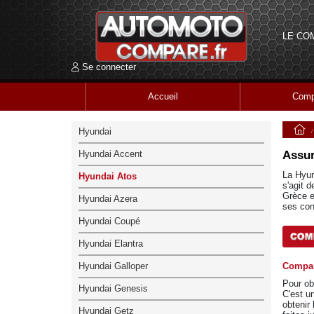
LE CO
Se connecter
Accueil
Comp
Hyundai
Hyundai Accent
Assur
La Hyun
Hyundai Atos
s'agit 
Grèce et
Hyundai Azera
ses con
Hyundai Coupé
Hyundai Elantra
Hyundai Galloper
Compar
Pour ob
Hyundai Genesis
C'est u
obtenir
Hyundai Getz