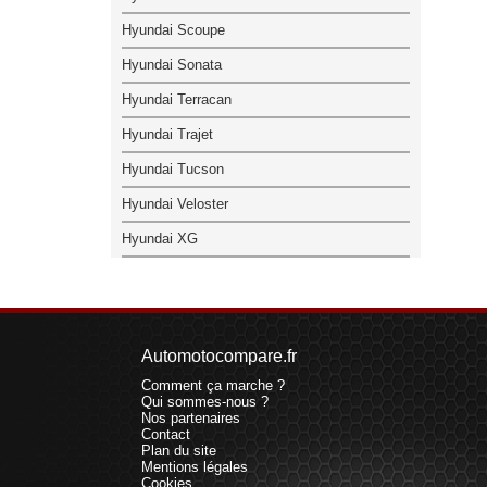
Hyundai Scoupe
Hyundai Sonata
Hyundai Terracan
Hyundai Trajet
Hyundai Tucson
Hyundai Veloster
Hyundai XG
Automotocompare.fr
Comment ça marche ?
Qui sommes-nous ?
Nos partenaires
Contact
Plan du site
Mentions légales
Cookies