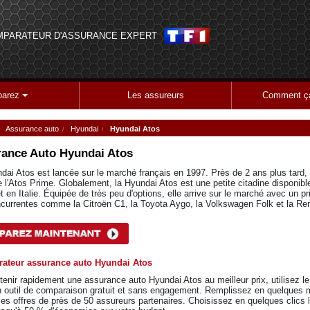
MPARATEUR D'ASSURANCE EXPERT
arez
Les assureurs
Comment ça
Assurance auto
Hyundai
Hyundai Atos
ance Auto
Hyundai Atos
dai Atos est lancée sur le marché français en 1997. Près de 2 ans plus tard, u
de l'Atos Prime. Globalement, la Hyundai Atos est une petite citadine disponibl
 en Italie. Équipée de très peu d'options, elle arrive sur le marché avec un pr
currentes comme la Citroën C1, la Toyota Aygo, la Volkswagen Folk et la Rena
ateur assurance auto Hyundai Atos
tenir rapidement une assurance auto Hyundai Atos au meilleur prix, utilisez l
n outil de comparaison gratuit et sans engagement. Remplissez en quelques 
 les offres de près de 50 assureurs partenaires. Choisissez en quelques clics l