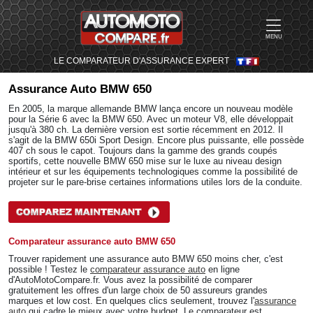
MENU
LE COMPARATEUR D'ASSURANCE EXPERT
Assurance Auto
BMW 650
En 2005, la marque allemande BMW lança encore un nouveau modèle
pour la Série 6 avec la BMW 650. Avec un moteur V8, elle développait
jusqu'à 380 ch. La dernière version est sortie récemment en 2012. Il
s'agit de la BMW 650i Sport Design. Encore plus puissante, elle possède
407 ch sous le capot. Toujours dans la gamme des grands coupés
sportifs, cette nouvelle BMW 650 mise sur le luxe au niveau design
intérieur et sur les équipements technologiques comme la possibilité de
projeter sur le pare-brise certaines informations utiles lors de la conduite.
Comparateur assurance auto BMW 650
Trouver rapidement une assurance auto BMW 650 moins cher, c'est
possible ! Testez le
comparateur assurance auto
en ligne
d'AutoMotoCompare.fr. Vous avez la possibilité de comparer
gratuitement les offres d'un large choix de 50 assureurs grandes
marques et low cost. En quelques clics seulement, trouvez l'
assurance
auto
qui cadre le mieux avec votre budget. Le comparateur est