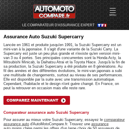
MENU
LE COMPARATEUR D'ASSURANCE EXPERT
Assurance Auto
Suzuki Supercarry
Lancée en 1961 et produite jusqu'en 1991, la Suzuki Supercarry est un
mini-van à la japonaise. Il s'agit d'une variante de la Suzuki Carry. La
Supercarry est juste un peu plus grande et n'existe qu'en version mini-
van 3 ou 4 portes. Ses principales concurrentes sont la Honda Acty, la
Mitsubishi Minicab, la Daihatsu Atrai et la Toyota Hiace. Jusqu'à la fin de
sa production, la Suzuki Supercarry a été produite en 8 générations. Au
fil des années et des différentes évolutions, le mini-van japonais a subi
une multitude de changements, surtout au niveau de ses performances.
Elle est disponible par la suite avec une transmission automatique.
Cependant, l'habitacle et le design n'ont guère changé. En France, on
peut la retrouver en occasion mais elle reste rare.
Comparateur assurance auto Suzuki Supercarry
Pour assurer au mieux votre Suzuki Supercarry, essayez le
comparateur
assurance auto
d'AutoMotoCompare.fr. Trouvez une
assurance
auto
moins chère parmi les offres d'un large choix de 50 assureurs de