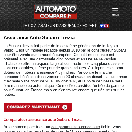
MENU
LE COMPARATEUR D'ASSURANCE EXPERT
Assurance Auto
Subaru Trezia
La Subaru Trezia fait partie de la deuxième génération de la Toyota
Verso. C'est un modèle rebadgé depuis 2010 par le constructeur Subaru
pour être vendu sur le marché européen. Ce petit monospace est
présenté avec une carrosserie cinq portes et en une seule version.
L'habitacle offre un espace large et commode. Les cinq places assises
sont confortables, même pour de grands adultes. Au Japon, elles sont
dotées de moteurs à essence 4 cylindres. Par contre le marché
européen bénéficie d'une version de 90 chevaux en diesel. La puissance
maximale varie donc de 90 à 109 chevaux, et la boite de vitesse peut
être manuelle ou automatique. Ce modèle constitue l'entrée de gamme
pour Subaru en France mais on n'en trouve encore que très peu sur les
routes.
Comparateur assurance auto Subaru Trezia
Automotocompare.fr est un
comparateur assurance auto
fiable. Vous
pouvez consulter les offres de près de 50 assureurs différents. Son