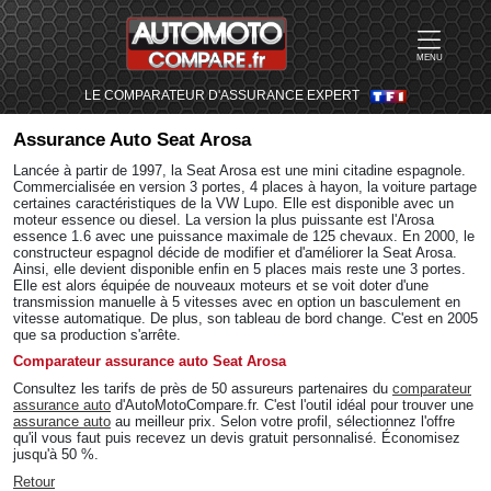
MENU
LE COMPARATEUR D'ASSURANCE EXPERT
Assurance Auto
Seat Arosa
Lancée à partir de 1997, la Seat Arosa est une mini citadine espagnole.
Commercialisée en version 3 portes, 4 places à hayon, la voiture partage
certaines caractéristiques de la VW Lupo. Elle est disponible avec un
moteur essence ou diesel. La version la plus puissante est l'Arosa
essence 1.6 avec une puissance maximale de 125 chevaux. En 2000, le
constructeur espagnol décide de modifier et d'améliorer la Seat Arosa.
Ainsi, elle devient disponible enfin en 5 places mais reste une 3 portes.
Elle est alors équipée de nouveaux moteurs et se voit doter d'une
transmission manuelle à 5 vitesses avec en option un basculement en
vitesse automatique. De plus, son tableau de bord change. C'est en 2005
que sa production s'arrête.
Comparateur assurance auto Seat Arosa
Consultez les tarifs de près de 50 assureurs partenaires du
comparateur
assurance auto
d'AutoMotoCompare.fr. C'est l'outil idéal pour trouver une
assurance auto
au meilleur prix. Selon votre profil, sélectionnez l'offre
qu'il vous faut puis recevez un devis gratuit personnalisé. Économisez
jusqu'à 50 %.
Retour