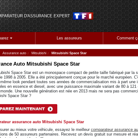
MPARATEUR D'ASSURANCE EXPERT
arez
Les assureurs
Comment ça
Assurance auto
Mitsubishi
Mitsubishi Space Star
ance Auto
Mitsubishi Space Star
ubishi Space Star est un monospace compact de petite taille fabriqué par la s
de 1998 à 2005. Elle a été principalement conçue pour le marché européen. C'
 même look pendant toutes ses années de commercialisation mis à part une i
bles en essence et diesel, avec une puissance maximale variant de 80 à 121
 monde. Une nouvelle génération est née en 2013 mais ne sera pas commerci
ishi Space Star ?
ateur assurance auto Mitsubishi Space Star
surer au mieux votre véhicule, essayez le meilleur
comparateur assurance au
tions de 50 assureurs partenaires. Recevez un devis gratuit sur mesure et ré