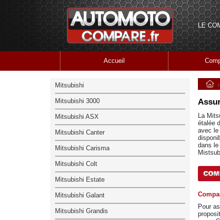
LE CO
Accueil
Comp
Mitsubishi
Mitsubishi 3000
Assur
La Mits
Mitsubishi ASX
étalée 
avec le
Mitsubishi Canter
disponi
dans le
Mitsubishi Carisma
Mistsub
Mitsubishi Colt
Mitsubishi Estate
Compar
Mitsubishi Galant
Pour as
Mitsubishi Grandis
proposi