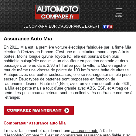
MENU
LE COMPARATEUR D'ASSURANCE EXPERT
Assurance Auto
Mia
En 2011, Mia est la première voiture électrique fabriquée par la firme Mia
electric à Cerizay en France. C'est une mini citadine mono corps à trois
portes. Moins longue qu'une Toyota IQ, elle est pourtant bien plus
habitable puisqu'elle accueille un chauffeur en position centrale et deux
passagers arrières dans 2,98m ! Taillée pour la ville, la Mia enregistre
tout de même une vitesse de pointe de 100 km/h sans boite de vitesse.
Pratique avec ses portes coulissantes, elle se recharge sur simple prise
secteur. Deux types de batteries sont proposées en fonction de
l'autonomie désirée. Haute de 1,55m, avec un volume de coffre de 260L,
la Mia est petite mais a tout d'une grande avec ABS, ESP, et Airbag de
série. Les principaux acheteurs sont les collectivités en France comme à
l'étranger.
Comparateur assurance auto Mia
Trouvez facilement et rapidement une
assurance auto
à l'aide
d'AutoMotoCompare.fr. C'est un
comparateur assurance auto
fiable avec