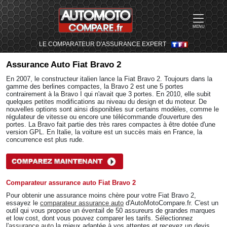
MENU
LE COMPARATEUR D'ASSURANCE EXPERT
Assurance Auto
Fiat Bravo 2
En 2007, le constructeur italien lance la Fiat Bravo 2. Toujours dans la
gamme des berlines compactes, la Bravo 2 est une 5 portes
contrairement à la Bravo I qui n'avait que 3 portes. En 2010, elle subit
quelques petites modifications au niveau du design et du moteur. De
nouvelles options sont ainsi disponibles sur certains modèles, comme le
régulateur de vitesse ou encore une télécommande d'ouverture des
portes. La Bravo fait partie des très rares compactes à être dotée d'une
version GPL. En Italie, la voiture est un succès mais en France, la
concurrence est plus rude.
Comparateur assurance auto Fiat Bravo 2
Pour obtenir une assurance moins chère pour votre Fiat Bravo 2,
essayez le
comparateur assurance auto
d'AutoMotoCompare.fr. C'est un
outil qui vous propose un éventail de 50 assureurs de grandes marques
et low cost, dont vous pouvez comparer les tarifs. Sélectionnez
l'
assurance auto
la mieux adaptée à vos attentes et recevez un devis