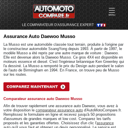
MENU
LE COMPARATEUR D'ASSURANCE EXPERT
Assurance Auto
Daewoo Musso
La Musso est une automobile classée tout terrain, produite à l'origine par
le constructeur automobile SsangYong depuis 1993. À partir de 1997, le
modèle Musso a été repris par une autre marque de voiture : Daewoo.
Elle est devenue alors la Daewoo Musso. Ce gros 4X4 est disponible en
moteurs essence et diesel. C'est l'ingénieur britannique Ken Greenley qui
l'a dessiné. La Musso a remporté le prix du Design auto pendant le salon
de l'auto de Birmingham en 1994. En France, on trouve peu de Musso
sur les routes.
Comparateur assurance auto Daewoo Musso
Afin de trouver rapidement une assurance auto Daewoo, vous avez à
votre disposition le
comparateur assurance auto
d'AutoMotoCompare.fr.
Remplissez le formulaire en ligne et recevez jusqu'à 50 propositions
d'assureurs de grandes marques et low cost. Comparez les tarifs
proposés et les garanties offertes. Choisissez d'un clic l'
assurance
auto
qu'il vous faut et obtenez un devis personnalisé. Le service est