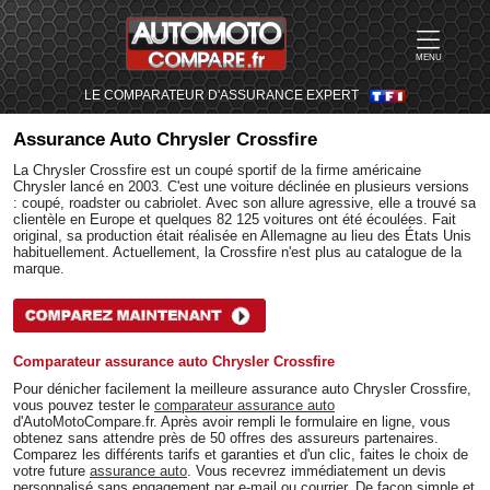
MENU
LE COMPARATEUR D'ASSURANCE EXPERT
Assurance Auto
Chrysler Crossfire
La Chrysler Crossfire est un coupé sportif de la firme américaine
Chrysler lancé en 2003. C'est une voiture déclinée en plusieurs versions
: coupé, roadster ou cabriolet. Avec son allure agressive, elle a trouvé sa
clientèle en Europe et quelques 82 125 voitures ont été écoulées. Fait
original, sa production était réalisée en Allemagne au lieu des États Unis
habituellement. Actuellement, la Crossfire n'est plus au catalogue de la
marque.
Comparateur assurance auto Chrysler Crossfire
Pour dénicher facilement la meilleure assurance auto Chrysler Crossfire,
vous pouvez tester le
comparateur assurance auto
d'AutoMotoCompare.fr. Après avoir rempli le formulaire en ligne, vous
obtenez sans attendre près de 50 offres des assureurs partenaires.
Comparez les différents tarifs et garanties et d'un clic, faites le choix de
votre future
assurance auto
. Vous recevrez immédiatement un devis
personnalisé sans engagement par e-mail ou courrier. De façon simple et