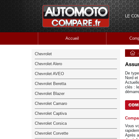
LE CO
Accueil
Comp
Chevrolet
Chevrolet Alero
Assur
De type
Chevrolet AVEO
Nord et
Actuell
Chevrolet Beretta
clés : 
démarre
Chevrolet Blazer
Chevrolet Camaro
Chevrolet Captiva
Compar
Chevrolet Corsica
Vous vo
rapidem
Chevrolet Corvette
Après a